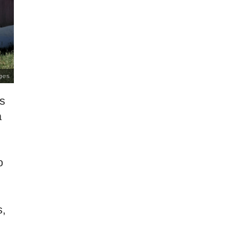
ges
s
a
o
s,