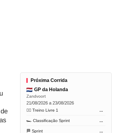
Próxima Corrida
GP da Holanda
u
Zandvoort
21/08/2026 a 23/08/2026
 de
🏋️‍♂️ Treino Livre 1
...
das
🏎️ Classificação Sprint
...
🏁 Sprint
...