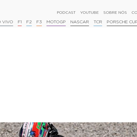
PODCAST
YOUTUBE
SOBRE NÓS
CO
 VIVO
F1
F2
F3
MOTOGP
NASCAR
TCR
PORSCHE CU