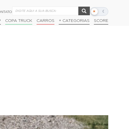
☀
☾
NTATO
Alternar
modo
P
COPA TRUCK
CARROS
+ CATEGORIAS
SCORE
escuro