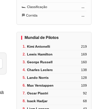
🏎️ Classificação
...
🏁 Corrida
...
Mundial de Pilotos
1.
Kimi Antonelli
219
2.
Lewis Hamilton
169
3.
George Russell
160
4.
Charles Leclerc
138
5.
Lando Norris
128
6.
Max Verstappen
109
ha
7.
Oscar Piastri
92
8.
Isack Hadjar
68
9.
Liam Lawson
43