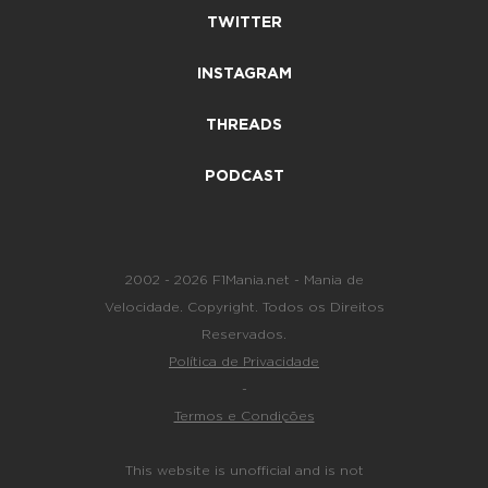
TWITTER
INSTAGRAM
THREADS
PODCAST
2002 - 2026 F1Mania.net - Mania de
Velocidade. Copyright. Todos os Direitos
Reservados.
Política de Privacidade
-
Termos e Condições
This website is unofficial and is not