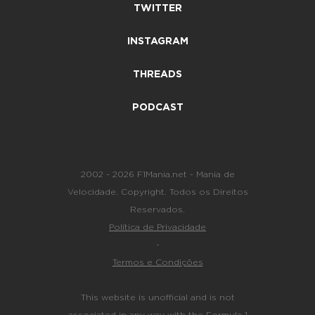
TWITTER
INSTAGRAM
THREADS
PODCAST
2002 - 2026 F1Mania.net - Mania de
Velocidade. Copyright. Todos os Direitos
Reservados.
Política de Privacidade
-
Termos e Condições
This website is unofficial and is not