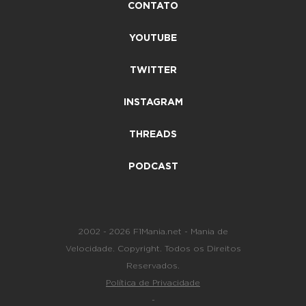
CONTATO
YOUTUBE
TWITTER
INSTAGRAM
THREADS
PODCAST
2002 - 2026 F1Mania.net - Mania de
Velocidade. Copyright. Todos os Direitos
Reservados.
Política de Privacidade
-