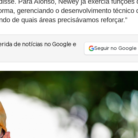
disse. Para Alonso, Newey já exercia funções 
 forma, gerenciando o desenvolvimento técnico 
do de quais áreas precisávamos reforçar.”
erida de notícias no Google e
Seguir no Google