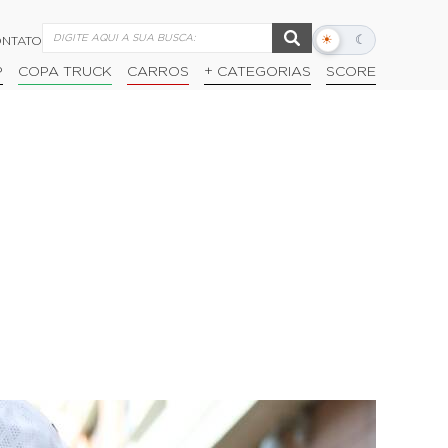
☀
☾
NTATO
Alternar
modo
P
COPA TRUCK
CARROS
+ CATEGORIAS
SCORE
escuro