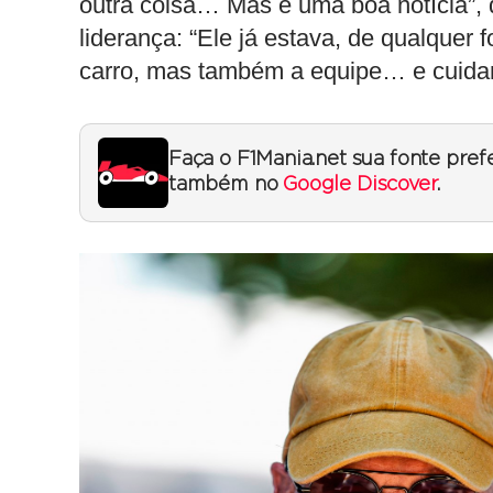
outra coisa… Mas é uma boa notícia”, 
liderança: “Ele já estava, de qualquer
carro, mas também a equipe… e cuidan
Faça o F1Mania.net sua fonte pref
também no
Google Discover
.