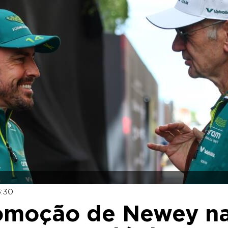
6:30
romoção de Newey n