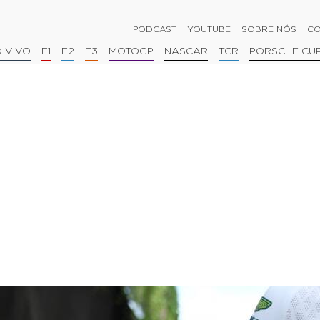
PODCAST
YOUTUBE
SOBRE NÓS
CO
 VIVO
F1
F2
F3
MOTOGP
NASCAR
TCR
PORSCHE CU