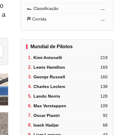
mo
🏎️ Classificação
...
 a
🏁 Corrida
...
Mundial de Pilotos
1.
Kimi Antonelli
219
2.
Lewis Hamilton
169
3.
George Russell
160
4.
Charles Leclerc
138
5.
Lando Norris
128
6.
Max Verstappen
109
7.
Oscar Piastri
92
8.
Isack Hadjar
68
9.
Liam Lawson
43