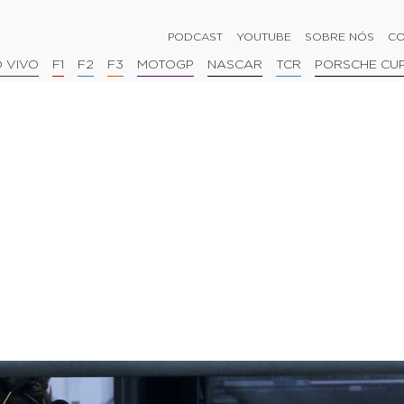
PODCAST
YOUTUBE
SOBRE NÓS
CO
 VIVO
F1
F2
F3
MOTOGP
NASCAR
TCR
PORSCHE CU