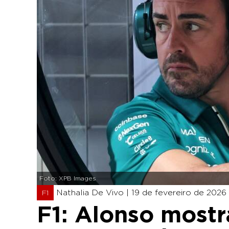
Foto: XPB Images
Nathalia De Vivo |
19 de fevereiro de 2026 
F1
F1: Alonso mostr