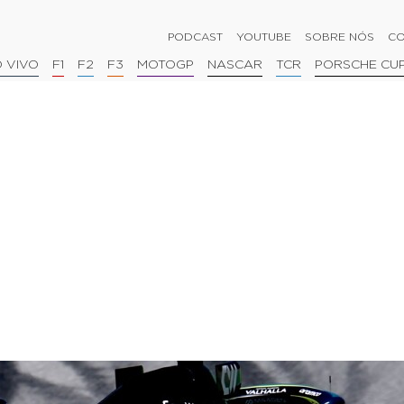
PODCAST
YOUTUBE
SOBRE NÓS
CO
 VIVO
F1
F2
F3
MOTOGP
NASCAR
TCR
PORSCHE CU