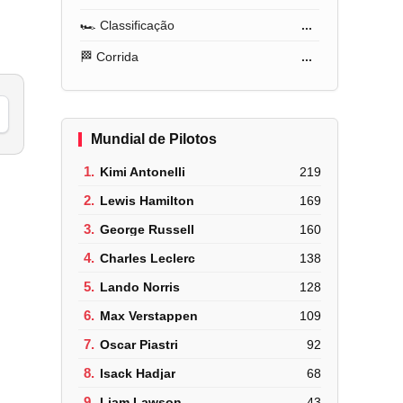
🏎️ Classificação
...
🏁 Corrida
...
Mundial de Pilotos
1.
Kimi Antonelli
219
2.
Lewis Hamilton
169
3.
George Russell
160
4.
Charles Leclerc
138
5.
Lando Norris
128
6.
Max Verstappen
109
7.
Oscar Piastri
92
8.
Isack Hadjar
68
9.
Liam Lawson
43