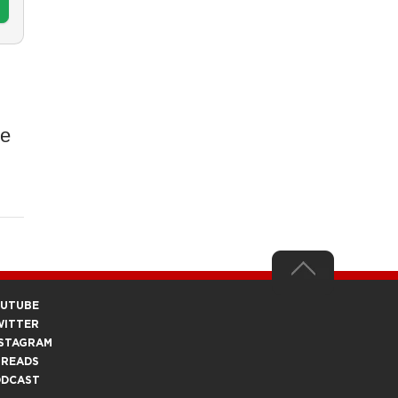
ue
OUTUBE
WITTER
STAGRAM
HREADS
ODCAST