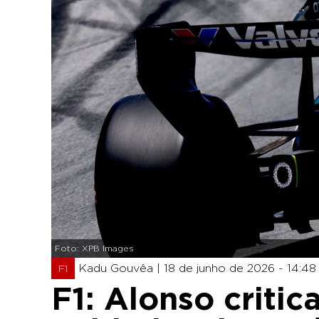
Foto: XPB Images
Kadu Gouvêa |
18 de junho de 2026 - 14:48
F1
F1: Alonso critic