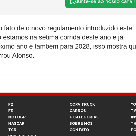
Junte-se ao nosso canal!
 fato de o novo regulamento introduzido este
o estamos na sétima corrida deste ano e já
óximo ano e também para 2028, isso mostra q
rrou Alonso.
F2
COPA TRUCK
Y
F3
CARROS
T
MOTOGP
+ CATEGORIAS
IN
NASCAR
SOBRE NÓS
T
TCR
CONTATO
P