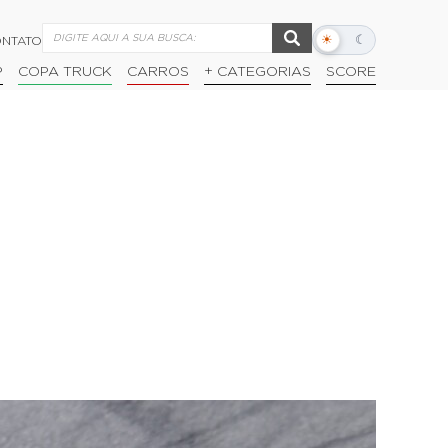
☀
☾
NTATO
Alternar
modo
P
COPA TRUCK
CARROS
+ CATEGORIAS
SCORE
escuro