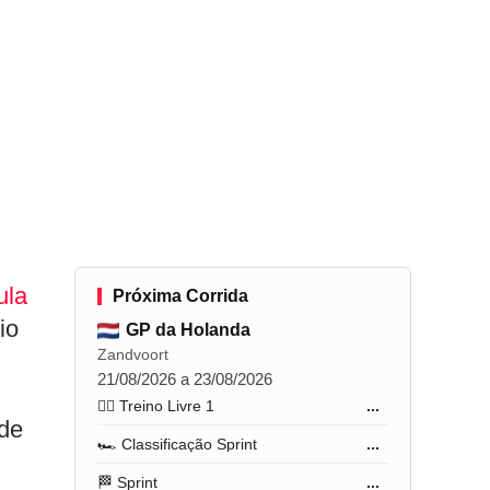
ula
Próxima Corrida
io
GP da Holanda
Zandvoort
21/08/2026 a 23/08/2026
🏋️‍♂️ Treino Livre 1
...
 de
🏎️ Classificação Sprint
...
🏁 Sprint
...