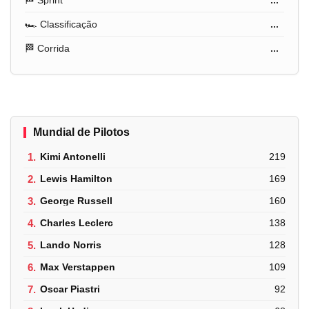
🏎️ Classificação
...
🏁 Corrida
...
Mundial de Pilotos
1.
Kimi Antonelli
219
2.
Lewis Hamilton
169
3.
George Russell
160
4.
Charles Leclerc
138
5.
Lando Norris
128
6.
Max Verstappen
109
7.
Oscar Piastri
92