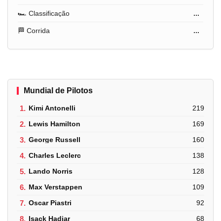
🏎️ Classificação
...
🏁 Corrida
...
Mundial de Pilotos
1.
Kimi Antonelli
219
2.
Lewis Hamilton
169
3.
George Russell
160
4.
Charles Leclerc
138
5.
Lando Norris
128
6.
Max Verstappen
109
7.
Oscar Piastri
92
8.
Isack Hadjar
68