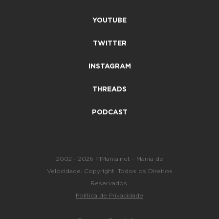
YOUTUBE
TWITTER
INSTAGRAM
THREADS
PODCAST
2002 - 2026 F1Mania.net - Mania de
Velocidade. Copyright. Todos os Direitos
Reservados.
Política de Privacidade
-