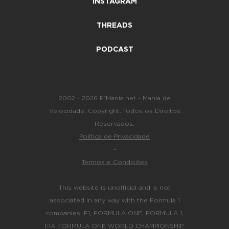
INSTAGRAM
THREADS
PODCAST
2002 - 2026 F1Mania.net - Mania de
Velocidade. Copyright. Todos os Direitos
Reservados.
Política de Privacidade
-
Termos e Condições
This website is unofficial and is not
associated in any way with the Formula 1
companies. F1, FORMULA ONE, FORMULA 1,
FIA FORMULA ONE WORLD CHAMPIONSHIP,