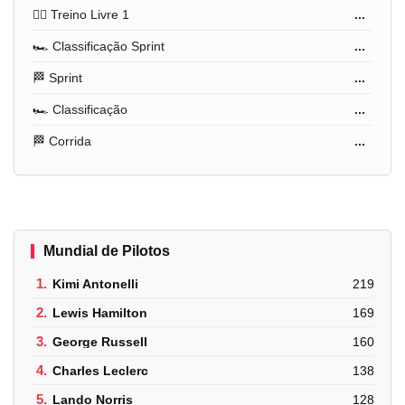
🏋️‍♂️ Treino Livre 1
...
🏎️ Classificação Sprint
...
🏁 Sprint
...
🏎️ Classificação
...
🏁 Corrida
...
Mundial de Pilotos
1.
Kimi Antonelli
219
2.
Lewis Hamilton
169
3.
George Russell
160
4.
Charles Leclerc
138
5.
Lando Norris
128