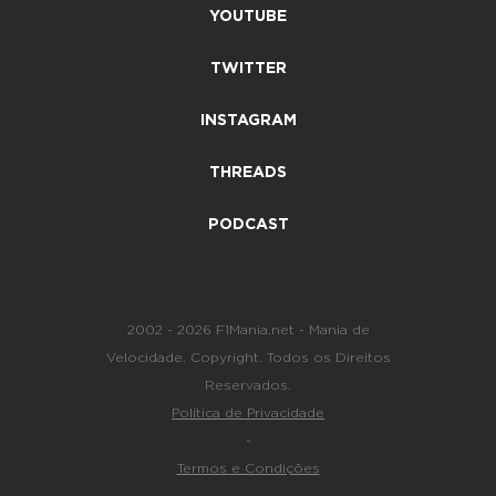
YOUTUBE
TWITTER
INSTAGRAM
THREADS
PODCAST
2002 - 2026 F1Mania.net - Mania de
Velocidade. Copyright. Todos os Direitos
Reservados.
Política de Privacidade
-
Termos e Condições