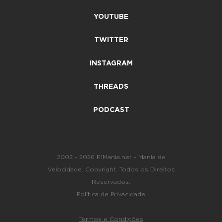
YOUTUBE
TWITTER
INSTAGRAM
THREADS
PODCAST
2002 - 2026 F1Mania.net - Mania de
Velocidade. Copyright. Todos os Direitos
Reservados.
Política de Privacidade
-
Termos e Condições