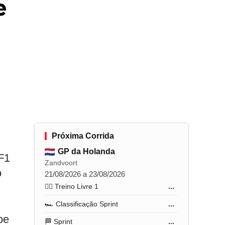
e
Próxima Corrida
GP da Holanda
 F1
Zandvoort
o
21/08/2026 a 23/08/2026
🏋️‍♂️ Treino Livre 1
...
🏎️ Classificação Sprint
...
pe
🏁 Sprint
...