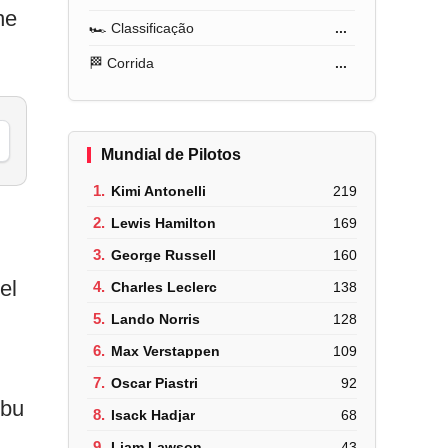
he
🏎️ Classificação
...
🏁 Corrida
...
Mundial de Pilotos
1.
Kimi Antonelli
219
2.
Lewis Hamilton
169
3.
George Russell
160
el
4.
Charles Leclerc
138
5.
Lando Norris
128
6.
Max Verstappen
109
7.
Oscar Piastri
92
bu
8.
Isack Hadjar
68
9.
Liam Lawson
43