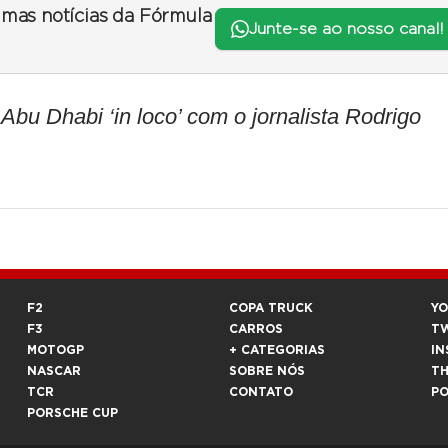
timas notícias da Fórmula
Junte-se ao nosso canal!
 Dhabi ‘in loco’ com o jornalista Rodrigo
F2
COPA TRUCK
Y
F3
CARROS
T
MOTOGP
+ CATEGORIAS
IN
NASCAR
SOBRE NÓS
T
TCR
CONTATO
P
PORSCHE CUP