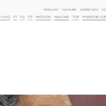
PODCAST
YOUTUBE
SOBRE NÓS
CO
 VIVO
F1
F2
F3
MOTOGP
NASCAR
TCR
PORSCHE CU