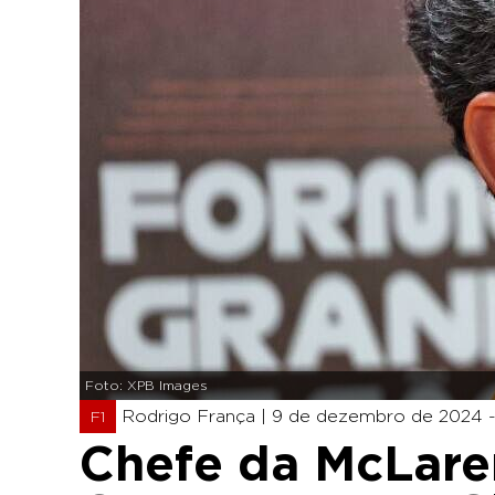
Foto: XPB Images
Rodrigo França |
9 de dezembro de 2024 - 
F1
Chefe da McLaren