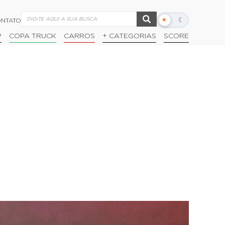
☀
☾
NTATO
Alternar
modo
P
COPA TRUCK
CARROS
+ CATEGORIAS
SCORE
escuro