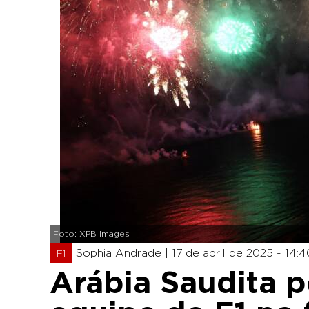
Foto: XPB Images
Sophia Andrade |
17 de abril de 2025 - 14:4
F1
Arábia Saudita 