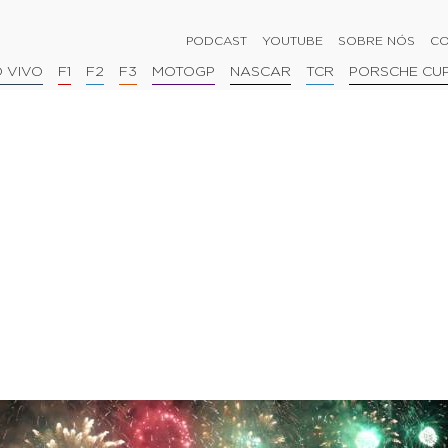
PODCAST
YOUTUBE
SOBRE NÓS
CO
 VIVO
F1
F2
F3
MOTOGP
NASCAR
TCR
PORSCHE CU