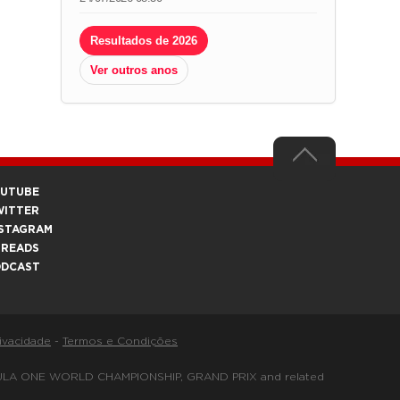
Resultados de 2026
Ver outros anos
OUTUBE
WITTER
STAGRAM
HREADS
ODCAST
rivacidade
-
Termos e Condições
FORMULA ONE WORLD CHAMPIONSHIP, GRAND PRIX and related