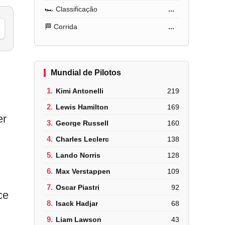
🏎️ Classificação
...
🏁 Corrida
...
Mundial de Pilotos
1.
Kimi Antonelli
219
2.
Lewis Hamilton
169
er
3.
George Russell
160
4.
Charles Leclerc
138
5.
Lando Norris
128
6.
Max Verstappen
109
7.
Oscar Piastri
92
ce
8.
Isack Hadjar
68
9.
Liam Lawson
43