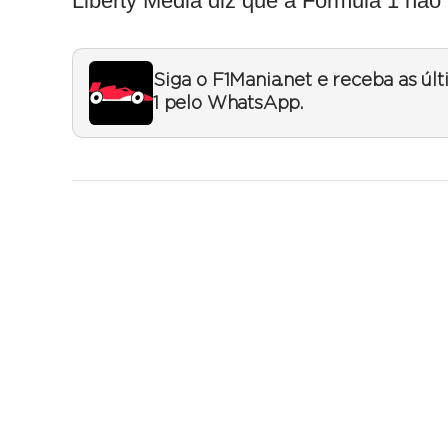
Liberty Media diz que a Fórmula 1 não
Siga o F1Mania.net e receba as úl
1 pelo WhatsApp.