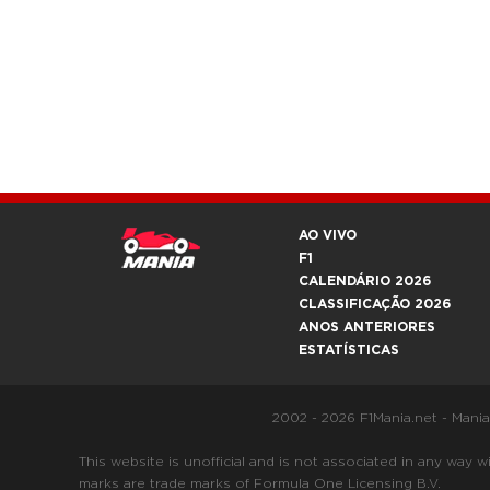
AO VIVO
F1
CALENDÁRIO 2026
CLASSIFICAÇÃO 2026
ANOS ANTERIORES
ESTATÍSTICAS
2002 - 2026 F1Mania.net - Mani
This website is unofficial and is not associated in any
marks are trade marks of Formula One Licensing B.V.