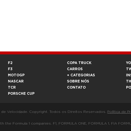
F2
COPA TRUCK
Y
F3
CARROS
T
MOTOGP
+ CATEGORIAS
IN
NASCAR
SOBRE NÓS
T
TCR
CONTATO
P
PORSCHE CUP
a de Velocidade. Copyright. Todos os Direitos Reservados.
Política de P
 way with the Formula 1 companies. F1, FORMULA ONE, FORMULA 1, FIA 