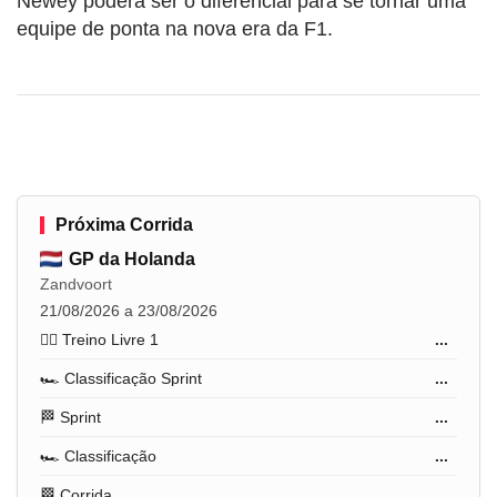
Newey poderá ser o diferencial para se tornar uma
equipe de ponta na nova era da F1.
Próxima Corrida
GP da Holanda
Zandvoort
21/08/2026 a 23/08/2026
🏋️‍♂️ Treino Livre 1
...
🏎️ Classificação Sprint
...
🏁 Sprint
...
🏎️ Classificação
...
🏁 Corrida
...