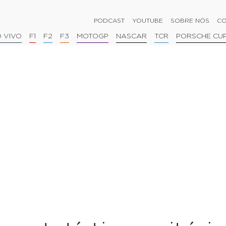
PODCAST
YOUTUBE
SOBRE NÓS
CO
 VIVO
F1
F2
F3
MOTOGP
NASCAR
TCR
PORSCHE CU