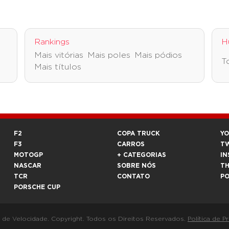
Rankings
H
Mais vitórias
Mais poles
Mais pódios
T
Mais títulos
F2
COPA TRUCK
Y
F3
CARROS
T
MOTOGP
+ CATEGORIAS
IN
NASCAR
SOBRE NÓS
T
TCR
CONTATO
P
PORSCHE CUP
a de Velocidade. Copyright. Todos os Direitos Reservados.
Política de P