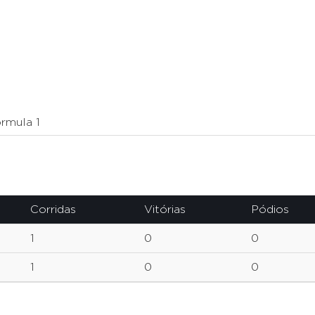
rmula 1
Corridas
Vitórias
Pódios
1
0
0
1
0
0