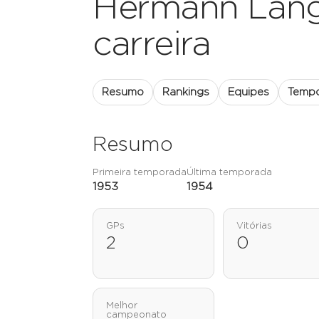
Hermann Lang: e
carreira
Resumo
Rankings
Equipes
Temp
Resumo
Primeira temporada
Última temporada
1953
1954
GPs
Vitórias
2
0
Melhor
campeonato