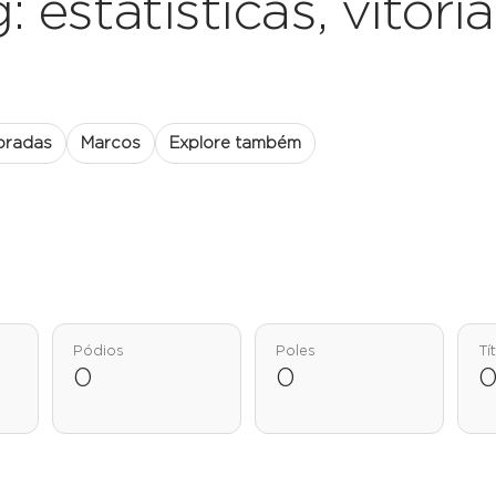
statísticas, vitórias
oradas
Marcos
Explore também
Pódios
Poles
Tí
0
0