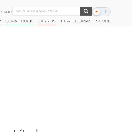
☀
☾
NTATO
Alternar
modo
P
COPA TRUCK
CARROS
+ CATEGORIAS
SCORE
escuro