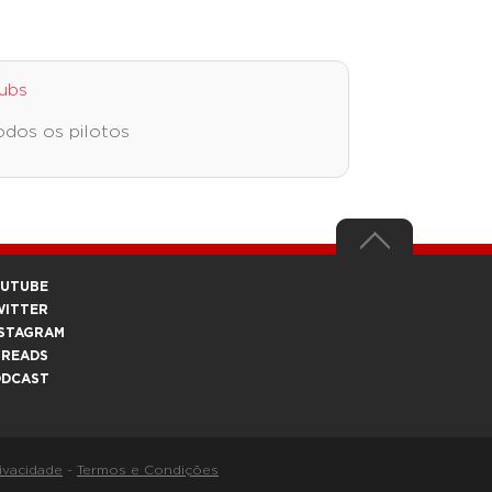
ubs
odos os pilotos
OUTUBE
WITTER
STAGRAM
HREADS
ODCAST
rivacidade
-
Termos e Condições