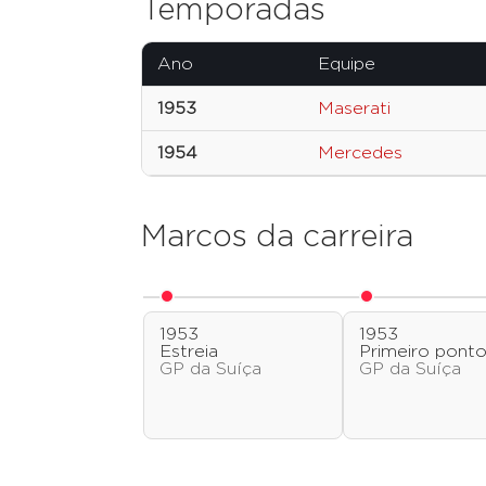
Temporadas
Ano
Equipe
1953
Maserati
1954
Mercedes
Marcos da carreira
1953
1953
Estreia
Primeiro pont
GP da Suíça
GP da Suíça