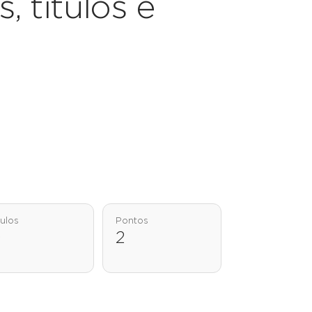
, títulos e
tulos
Pontos
0
2