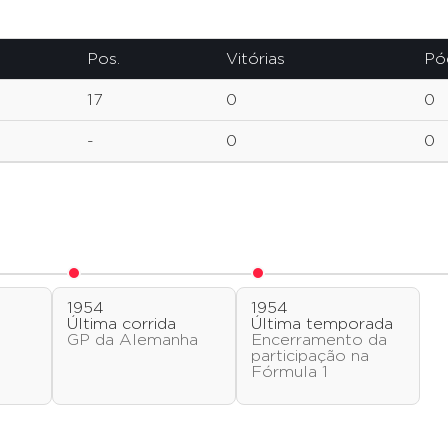
Pos.
Vitórias
Pó
17
0
0
-
0
0
1954
1954
o
Última corrida
Última temporada
GP da Alemanha
Encerramento da
participação na
Fórmula 1