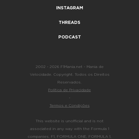
INSTAGRAM
THREADS
PODCAST
2002 - 2026 F1Mania.net - Mania de
Velocidade. Copyright. Todos os Direitos
Reservados.
Política de Privacidade
-
Termos e Condições
This website is unofficial and is not
associated in any way with the Formula 1
companies. F1, FORMULA ONE, FORMULA 1,