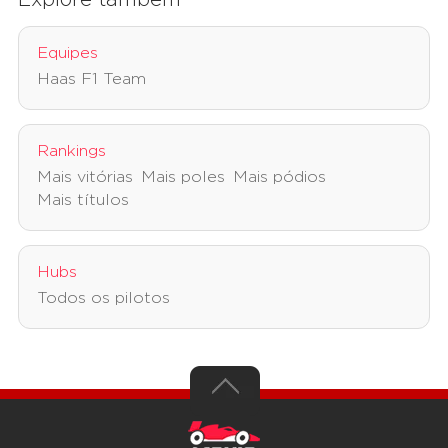
Explore também
Equipes
Haas F1 Team
Rankings
Mais vitórias
Mais poles
Mais pódios
Mais títulos
Hubs
Todos os pilotos