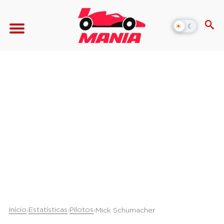
☀
☾
Alternar
modo
escuro
Início
Estatísticas
Pilotos
›
›
›
Mick Schumacher