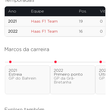
Temporadas
Ano
Equipe
Pos.
Vitór
2021
Haas F1 Team
19
0
2022
Haas F1 Team
16
0
Marcos da carreira
2021
2022
2022
Estreia
Primeiro ponto
Últim
GP do Bahrein
GP da Grã-
GP de
Bretanha