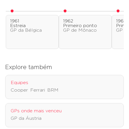
1961
1962
1962
Estreia
Primeiro ponto
Prime
GP da Bélgica
GP de Mônaco
GP d
Explore também
Equipes
Cooper
Ferrari
BRM
GPs onde mais venceu
GP da Áustria