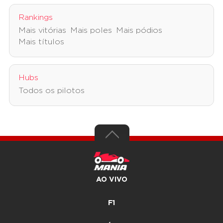
Rankings
Mais vitórias
Mais poles
Mais pódios
Mais títulos
Hubs
Todos os pilotos
AO VIVO
F1