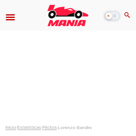
☀
☾
Alternar
modo
escuro
Início
Estatísticas
Pilotos
›
›
›
Lorenzo Bandini