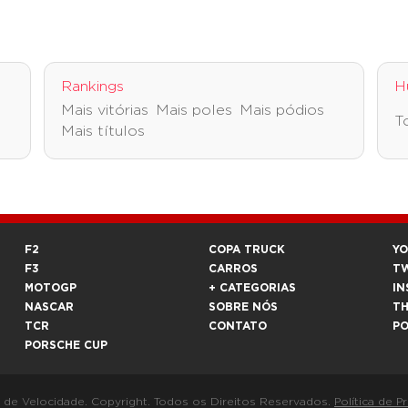
Rankings
H
Mais vitórias
Mais poles
Mais pódios
T
Mais títulos
F2
COPA TRUCK
Y
F3
CARROS
T
MOTOGP
+ CATEGORIAS
IN
NASCAR
SOBRE NÓS
T
TCR
CONTATO
P
PORSCHE CUP
a de Velocidade. Copyright. Todos os Direitos Reservados.
Política de P