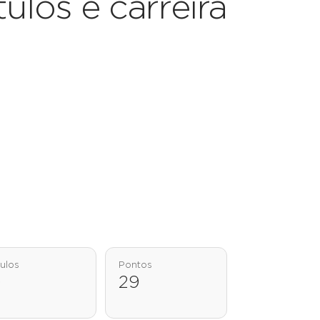
ítulos e carreira
tulos
Pontos
0
29