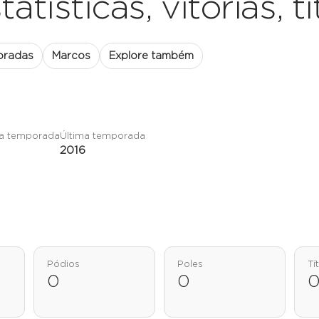
atísticas, vitórias, t
oradas
Marcos
Explore também
ra temporada
Última temporada
2016
Pódios
Poles
Tí
0
0