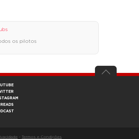
ubs
odos os pilotos
OUTUBE
WITTER
STAGRAM
HREADS
ODCAST
rivacidade
-
Termos e Condições