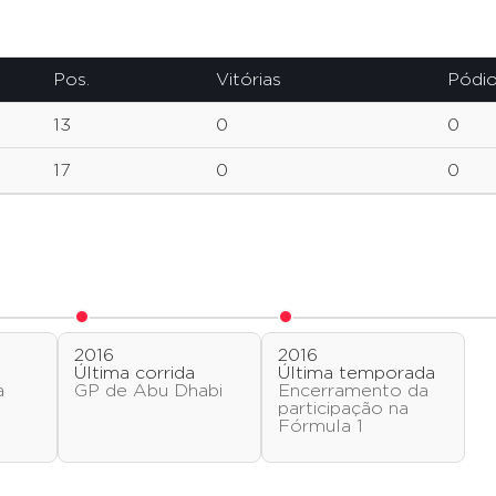
Pos.
Vitórias
Pódi
13
0
0
17
0
0
2016
2016
o
Última corrida
Última temporada
a
GP de Abu Dhabi
Encerramento da
participação na
Fórmula 1