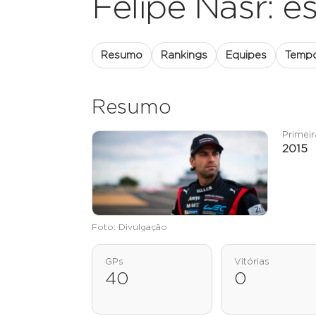
Felipe Nasr: est
Resumo
Rankings
Equipes
Temp
Resumo
Primei
2015
Foto: Divulgação
GPs
Vitórias
40
0