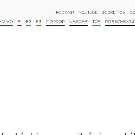
PODCAST
YOUTUBE
SOBRE NÓS
CO
 VIVO
F1
F2
F3
MOTOGP
NASCAR
TCR
PORSCHE CU