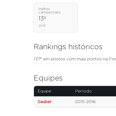
Melhor
campeonato
13º
2015
Rankings históricos
137º em pilotos com mais pontos na Fór
Equipes
Equipe
Período
Sauber
2015-2016