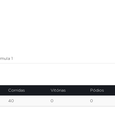
mula 1
Corridas
Vitórias
Pódios
40
0
0