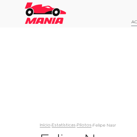
AO
Início
Estatísticas
Pilotos
›
›
›
Felipe Nasr