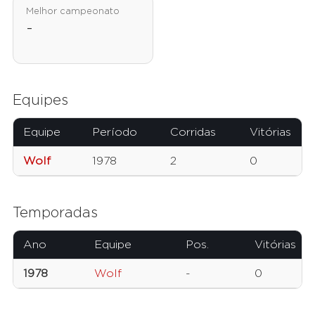
Melhor campeonato
-
Equipes
Equipe
Período
Corridas
Vitórias
Wolf
1978
2
0
Temporadas
Ano
Equipe
Pos.
Vitórias
1978
Wolf
-
0