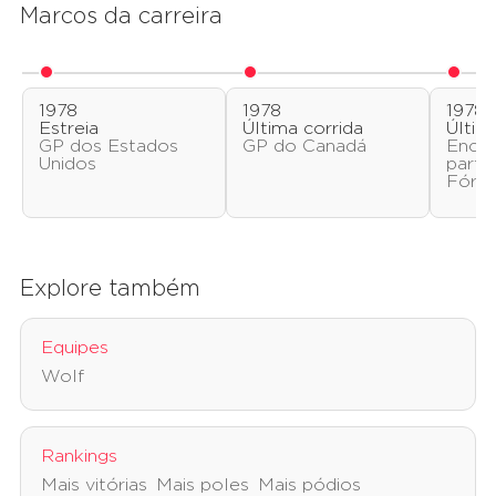
Marcos da carreira
1978
1978
1978
Estreia
Última corrida
Últim
GP dos Estados
GP do Canadá
Ence
Unidos
parti
Fórmu
Explore também
Equipes
Wolf
Rankings
Mais vitórias
Mais poles
Mais pódios