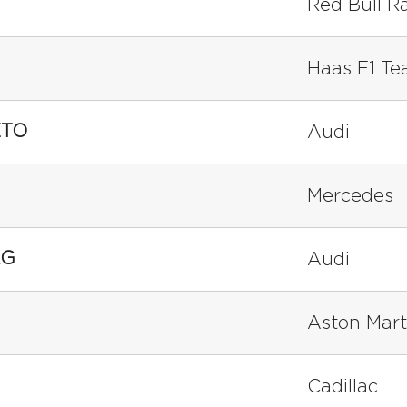
Red Bull R
Haas F1 T
ETO
Audi
Mercedes
RG
Audi
Aston Mart
Cadillac