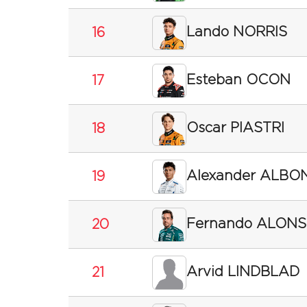
Lando NORRIS
16
Esteban OCON
17
Oscar PIASTRI
18
Alexander ALBO
19
Fernando ALON
20
Arvid LINDBLAD
21