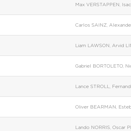
Max VERSTAPPEN
,
Isa
Carlos SAINZ
,
Alexand
Liam LAWSON
,
Arvid 
Gabriel BORTOLETO
,
N
Lance STROLL
,
Fernan
Oliver BEARMAN
,
Este
Lando NORRIS
,
Oscar P