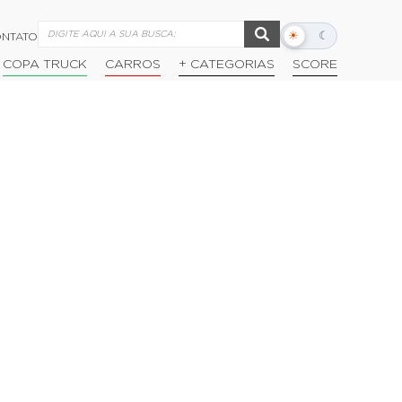
☀
☾
NTATO
Alternar
modo
COPA TRUCK
CARROS
+ CATEGORIAS
SCORE
escuro