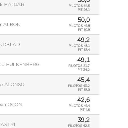
58,8
ck HADJAR
PILOTOS 64,5
PIT 26,1
50,0
er ALBON
PILOTOS 49,8
PIT 50,9
49,2
LINDBLAD
PILOTOS 48,1
PIT 55,4
49,1
ico HULKENBERG
PILOTOS 51,7
PIT 34,2
45,4
do ALONSO
PILOTOS 43,2
PIT 58,0
42,6
ban OCON
PILOTOS 49,4
PIT 4,6
39,2
IASTRI
PILOTOS 42,3