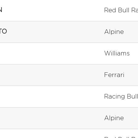
N
Red Bull R
TO
Alpine
Williams
Ferrari
Racing Bul
Alpine