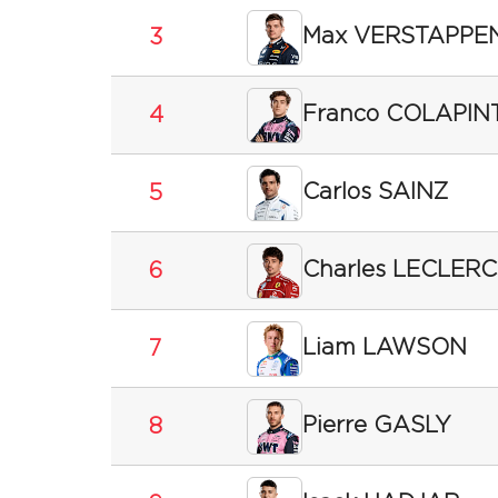
Max VERSTAPPE
3
Franco COLAPIN
4
Carlos SAINZ
5
Charles LECLERC
6
Liam LAWSON
7
Pierre GASLY
8