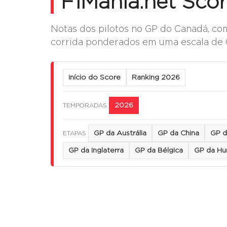
F1Mania.net Sco
Notas dos pilotos no GP do Canadá, com
corrida ponderados em uma escala de 0
Início do Score
Ranking 2026
2026
TEMPORADAS
GP da Austrália
GP da China
GP d
ETAPAS
GP da Inglaterra
GP da Bélgica
GP da Hu