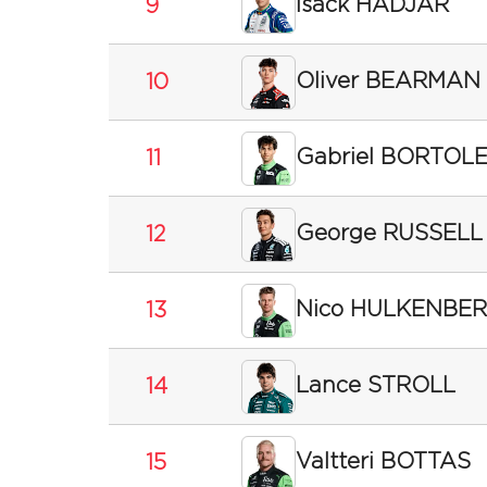
Isack HADJAR
9
Oliver BEARMAN
10
Gabriel BORTOL
11
George RUSSELL
12
Nico HULKENBE
13
Lance STROLL
14
Valtteri BOTTAS
15