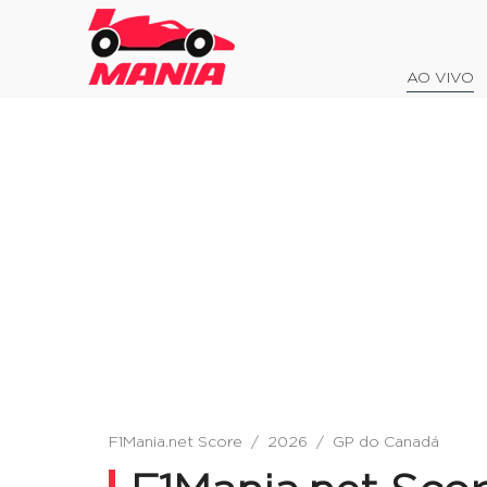
AO VIVO
F1Mania.net Score
/
2026
/
GP do Canadá