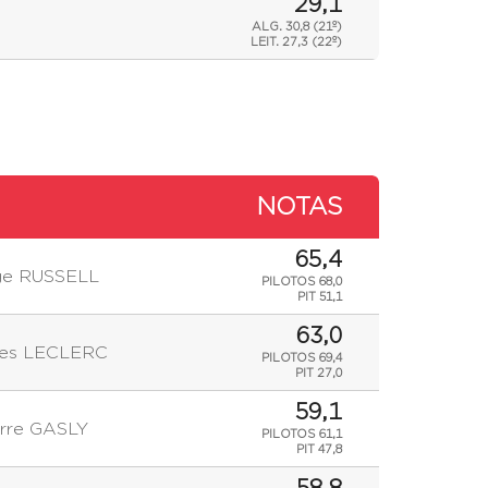
29,1
ALG. 30,8 (21º)
LEIT.
27,3 (22º)
NOTAS
65,4
ge RUSSELL
PILOTOS 68,0
PIT 51,1
63,0
les LECLERC
PILOTOS 69,4
PIT 27,0
59,1
erre GASLY
PILOTOS 61,1
PIT 47,8