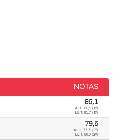
NOTAS
86,1
ALG. 80,5 (1º)
LEIT.
91,7 (1º)
79,6
ALG. 73,3 (2º)
LEIT.
86,0 (2º)