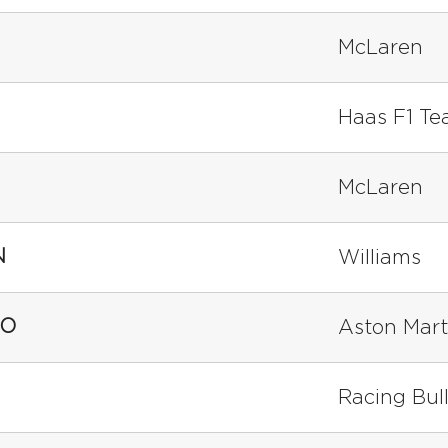
McLaren
Haas F1 T
McLaren
N
Williams
SO
Aston Mart
Racing Bul