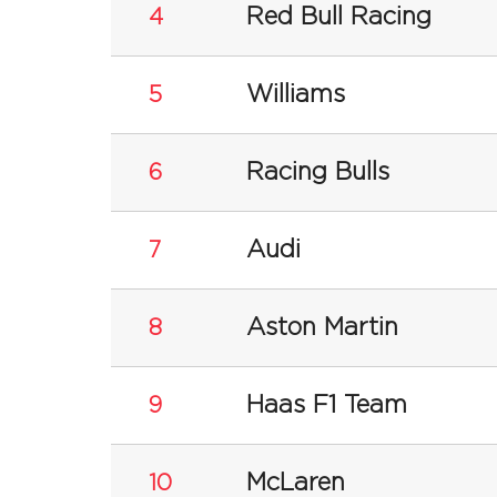
Red Bull Racing
4
Williams
5
Racing Bulls
6
Audi
7
Aston Martin
8
Haas F1 Team
9
McLaren
10