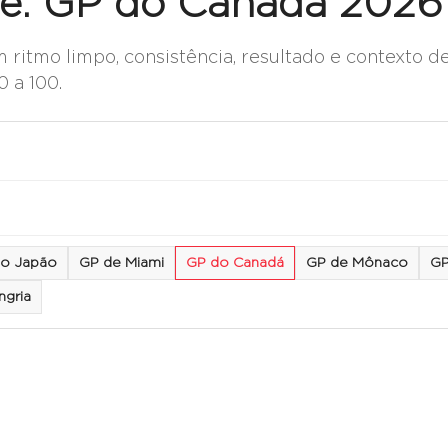
re: GP do Canadá 2026
 ritmo limpo, consistência, resultado e contexto d
 a 100.
o Japão
GP de Miami
GP do Canadá
GP de Mônaco
GP
ngria