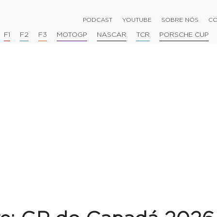
PODCAST
YOUTUBE
SOBRE NÓS
CO
F1
F2
F3
MOTOGP
NASCAR
TCR
PORSCHE CUP