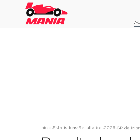
AO
Início
Estatísticas
Resultados
2026
›
›
›
›
GP de Mia