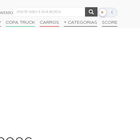
☀
☾
NTATO
Alternar
modo
P
COPA TRUCK
CARROS
+ CATEGORIAS
SCORE
escuro