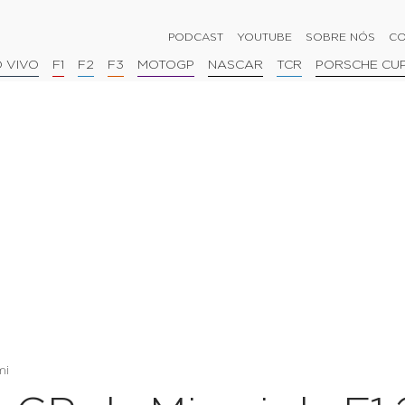
PODCAST
YOUTUBE
SOBRE NÓS
CO
 VIVO
F1
F2
F3
MOTOGP
NASCAR
TCR
PORSCHE CU
mi