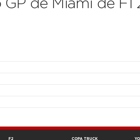
 GP de Miami de F1
F2
COPA TRUCK
Y