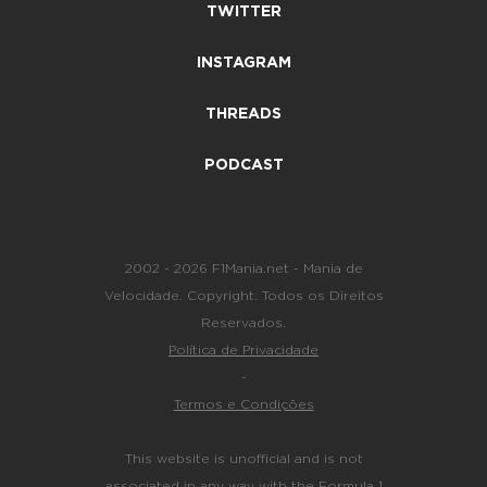
TWITTER
INSTAGRAM
THREADS
PODCAST
2002 - 2026 F1Mania.net - Mania de
Velocidade. Copyright. Todos os Direitos
Reservados.
Política de Privacidade
-
Termos e Condições
This website is unofficial and is not
associated in any way with the Formula 1