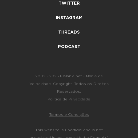
TWITTER
INSTAGRAM
THREADS
PODCAST
2002 - 2026 F1Mania.net - Mania de
Velocidade. Copyright. Todos os Direitos
Reservados.
Política de Privacidade
-
Termos e Condições
This website is unofficial and is not
associated in any way with the Formula 1