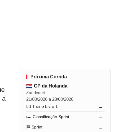
Próxima Corrida
GP da Holanda
ue
Zandvoort
 a
21/08/2026 a 23/08/2026
🏋️‍♂️ Treino Livre 1
...
🏎️ Classificação Sprint
...
🏁 Sprint
...