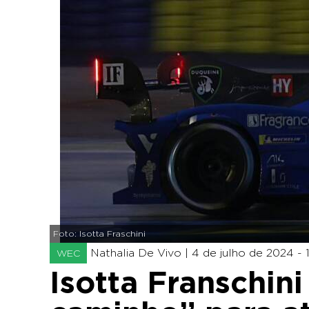
Foto: Isotta Fraschini
Nathalia De Vivo |
4 de julho de 2024 - 
WEC
Isotta Franschin