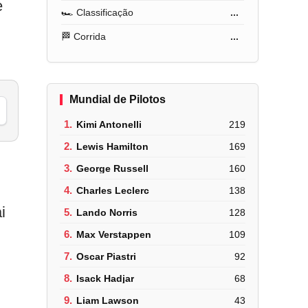
e
🏎️ Classificação
...
🏁 Corrida
...
Mundial de Pilotos
1.
Kimi Antonelli
219
2.
Lewis Hamilton
169
3.
George Russell
160
4.
Charles Leclerc
138
i
5.
Lando Norris
128
6.
Max Verstappen
109
7.
Oscar Piastri
92
8.
Isack Hadjar
68
9.
Liam Lawson
43