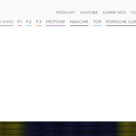
PODCAST
YOUTUBE
SOBRE NÓS
CO
 VIVO
F1
F2
F3
MOTOGP
NASCAR
TCR
PORSCHE CU