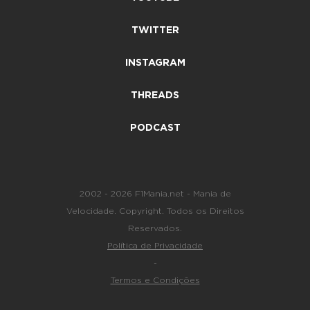
TWITTER
INSTAGRAM
THREADS
PODCAST
2002 - 2026 F1Mania.net - Mania de
Velocidade. Copyright. Todos os Direitos
Reservados.
Política de Privacidade
-
Termos e Condições