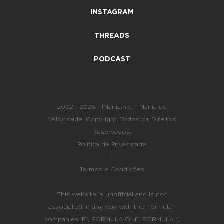
INSTAGRAM
THREADS
PODCAST
2002 - 2026 F1Mania.net - Mania de
Velocidade. Copyright. Todos os Direitos
Reservados.
Política de Privacidade
-
Termos e Condições
This website is unofficial and is not
associated in any way with the Formula 1
companies. F1, FORMULA ONE, FORMULA 1,