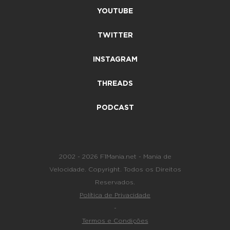
YOUTUBE
TWITTER
INSTAGRAM
THREADS
PODCAST
2002 - 2026 F1Mania.net - Mania de
Velocidade. Copyright. Todos os Direitos
Reservados.
Política de Privacidade
-
Termos e Condições