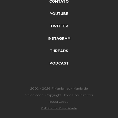
CONTATO
YOUTUBE
TWITTER
INSTAGRAM
THREADS
PODCAST
2002 - 2026 F1Mania.net - Mania de
Velocidade. Copyright. Todos os Direitos
Reservados.
Política de Privacidade
-