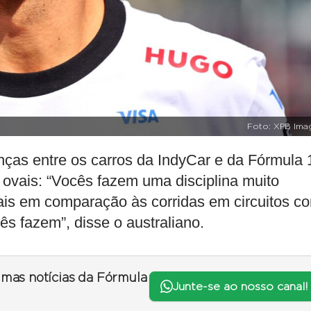
Foto: XPB Ima
nças entre os carros da IndyCar e da Fórmula 
 ovais: “Vocês fazem uma disciplina muito
vais em comparação às corridas em circuitos c
ês fazem”, disse o australiano.
timas notícias da Fórmula
Junte-se ao nosso canal!