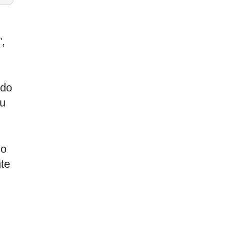
”,
ído
ou
mo
te