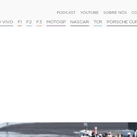
PODCAST
YOUTUBE
SOBRE NÓS
CO
 VIVO
F1
F2
F3
MOTOGP
NASCAR
TCR
PORSCHE CU