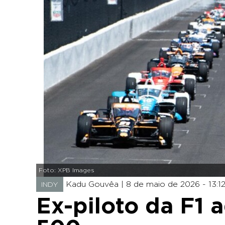
Foto: XPB Images
Kadu Gouvêa |
8 de maio de 2026 - 13:1
INDY
Ex-piloto da F1 