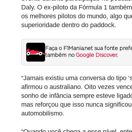
Daly. O ex-piloto da Fórmula 1 també
os melhores pilotos do mundo, algo qu
superioridade dentro do paddock.
Faça o F1Mania.net sua fonte pref
também no
Google Discover
.
“Jamais existiu uma conversa do tipo ‘
afirmou o australiano. Oito vezes venc
sonho de infância sempre esteve ligad
mas reforçou que isso nunca significou
automobilismo.
“Quando você chega a esse nível, ente