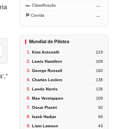
🏎️ Classificação
...
ria
🏁 Corrida
...
Mundial de Pilotos
1.
Kimi Antonelli
219
2.
Lewis Hamilton
169
3.
George Russell
160
’,”
4.
Charles Leclerc
138
5.
Lando Norris
128
6.
Max Verstappen
109
7.
Oscar Piastri
92
8.
Isack Hadjar
68
9.
Liam Lawson
43