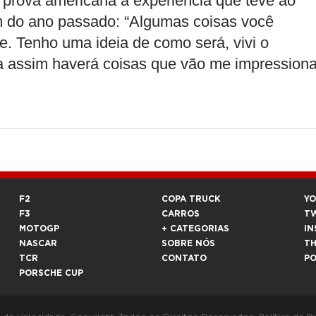
 prova americana à experiência que teve ao
fim do ano passado: “Algumas coisas você
. Tenho uma ideia de como será, vivi o
da assim haverá coisas que vão me impressiona
F2
COPA TRUCK
Y
F3
CARROS
T
MOTOGP
+ CATEGORIAS
IN
NASCAR
SOBRE NÓS
T
TCR
CONTATO
P
PORSCHE CUP