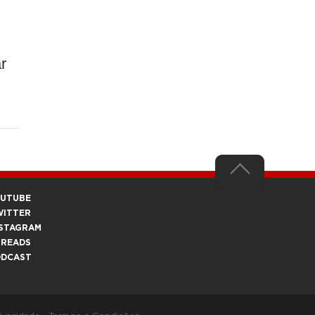
r
OUTUBE
WITTER
STAGRAM
HREADS
ODCAST