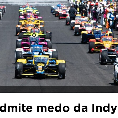
2
admite medo da Indy