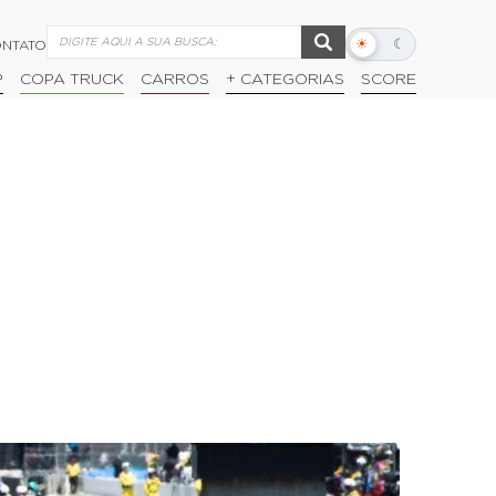
☀
☾
NTATO
Alternar
modo
P
COPA TRUCK
CARROS
+ CATEGORIAS
SCORE
escuro