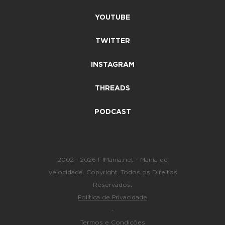
YOUTUBE
TWITTER
INSTAGRAM
THREADS
PODCAST
2002 - 2026 F1Mania.net - Mania de
Velocidade. Copyright. Todos os Direitos
Reservados.
Política de Privacidade
-
Termos e Condições