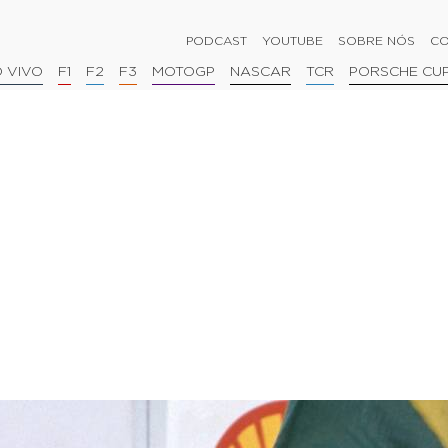
PODCAST
YOUTUBE
SOBRE NÓS
CO
 VIVO
F1
F2
F3
MOTOGP
NASCAR
TCR
PORSCHE CU