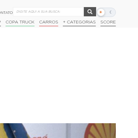
☀
☾
NTATO
Alternar
modo
P
COPA TRUCK
CARROS
+ CATEGORIAS
SCORE
escuro