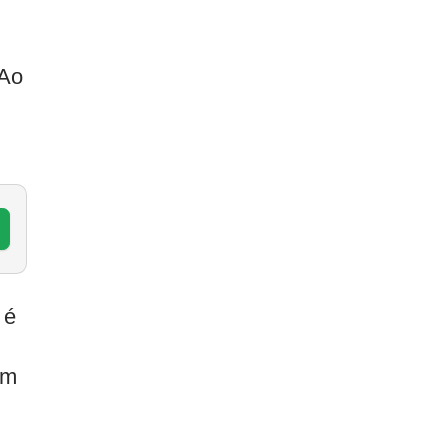
 Ao
m
 é
Em