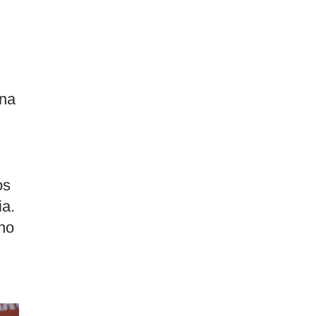
nna
os
ia.
 no