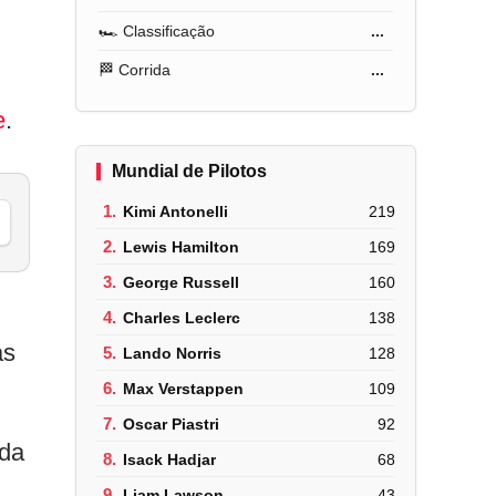
🏎️ Classificação
...
🏁 Corrida
...
e
.
Mundial de Pilotos
1.
Kimi Antonelli
219
2.
Lewis Hamilton
169
3.
George Russell
160
4.
Charles Leclerc
138
as
5.
Lando Norris
128
6.
Max Verstappen
109
7.
Oscar Piastri
92
 da
8.
Isack Hadjar
68
9.
Liam Lawson
43