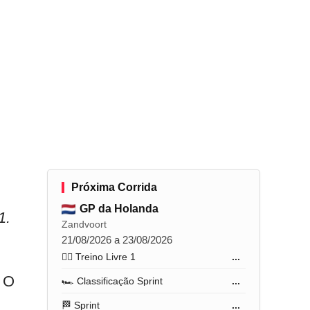
Próxima Corrida
GP da Holanda
1.
Zandvoort
21/08/2026 a 23/08/2026
🏋️‍♂️ Treino Livre 1
...
. O
🏎️ Classificação Sprint
...
🏁 Sprint
...