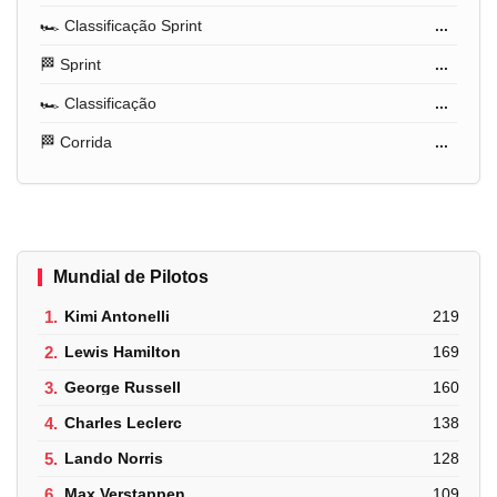
🏎️ Classificação Sprint
...
🏁 Sprint
...
🏎️ Classificação
...
🏁 Corrida
...
Mundial de Pilotos
1.
Kimi Antonelli
219
2.
Lewis Hamilton
169
3.
George Russell
160
4.
Charles Leclerc
138
5.
Lando Norris
128
6.
Max Verstappen
109