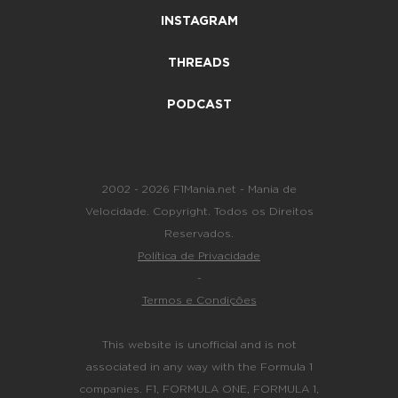
INSTAGRAM
THREADS
PODCAST
2002 - 2026 F1Mania.net - Mania de
Velocidade. Copyright. Todos os Direitos
Reservados.
Política de Privacidade
-
Termos e Condições
This website is unofficial and is not
associated in any way with the Formula 1
companies. F1, FORMULA ONE, FORMULA 1,