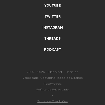
YOUTUBE
TWITTER
INSTAGRAM
THREADS
PODCAST
2002 - 2026 F1Mania.net - Mania de
Velocidade. Copyright. Todos os Direitos
Reservados.
Política de Privacidade
-
Termos e Condições