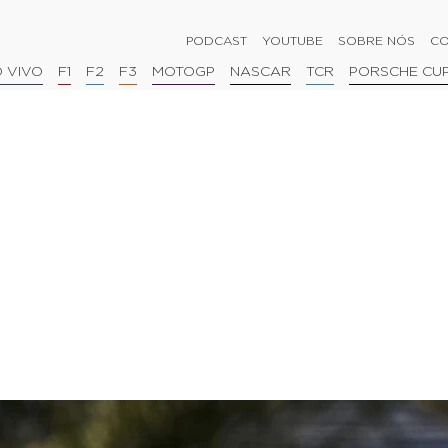
PODCAST
YOUTUBE
SOBRE NÓS
CO
 VIVO
F1
F2
F3
MOTOGP
NASCAR
TCR
PORSCHE CU