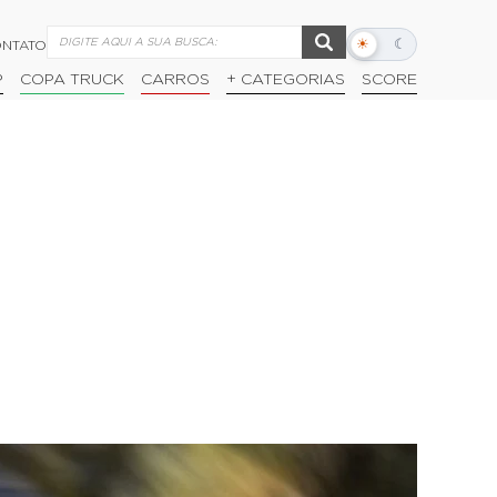
☀
☾
NTATO
Alternar
modo
P
COPA TRUCK
CARROS
+ CATEGORIAS
SCORE
escuro