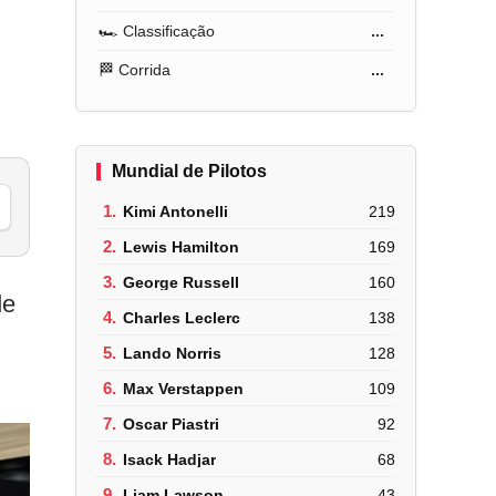
🏎️ Classificação
...
🏁 Corrida
...
Mundial de Pilotos
1.
Kimi Antonelli
219
2.
Lewis Hamilton
169
3.
George Russell
160
de
4.
Charles Leclerc
138
5.
Lando Norris
128
6.
Max Verstappen
109
7.
Oscar Piastri
92
8.
Isack Hadjar
68
9.
Liam Lawson
43