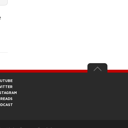
e
OUTUBE
WITTER
STAGRAM
HREADS
ODCAST