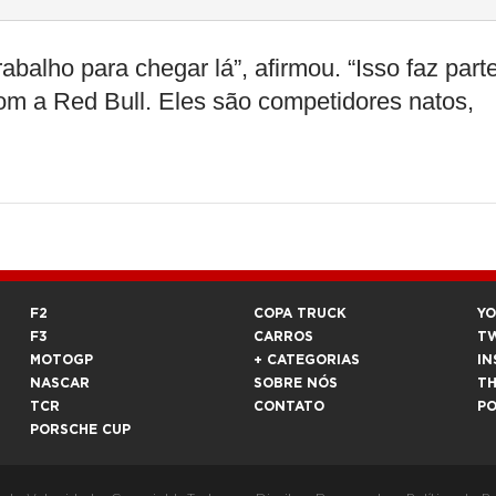
balho para chegar lá”, afirmou. “Isso faz part
com a Red Bull. Eles são competidores natos,
F2
COPA TRUCK
Y
F3
CARROS
T
MOTOGP
+ CATEGORIAS
IN
NASCAR
SOBRE NÓS
T
TCR
CONTATO
P
PORSCHE CUP