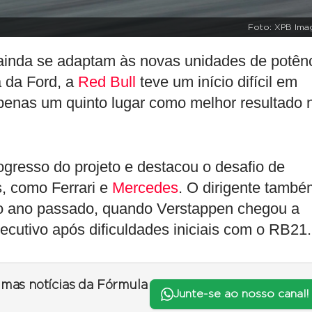
Foto: XPB Ima
 ainda se adaptam às novas unidades de potên
a da Ford, a
Red Bull
teve um início difícil em
enas um quinto lugar como melhor resultado 
gresso do projeto e destacou o desafio de
s, como Ferrari e
Mercedes
. O dirigente també
no ano passado, quando Verstappen chegou a
nsecutivo após dificuldades iniciais com o RB21.
timas notícias da Fórmula
Junte-se ao nosso canal!