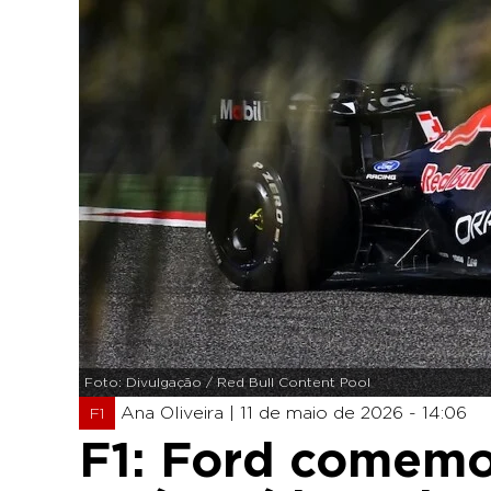
Foto: Divulgação / Red Bull Content Pool
Ana Oliveira |
11 de maio de 2026 - 14:06
F1
F1: Ford comemo