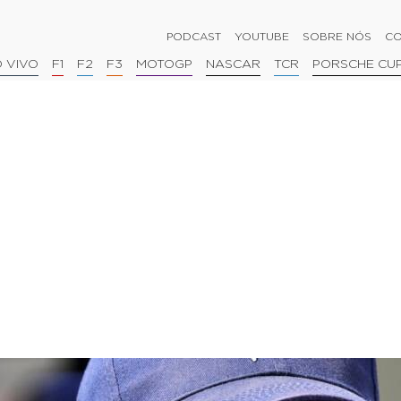
PODCAST
YOUTUBE
SOBRE NÓS
CO
 VIVO
F1
F2
F3
MOTOGP
NASCAR
TCR
PORSCHE CU