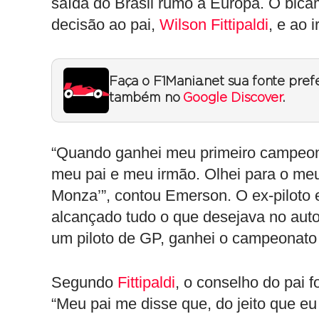
saída do Brasil rumo à Europa. O bic
decisão ao pai,
Wilson Fittipaldi
, e ao 
Faça o F1Mania.net sua fonte pref
também no
Google Discover
.
“Quando ganhei meu primeiro campeona
meu pai e meu irmão. Olhei para o meu
Monza’”, contou Emerson. O ex-piloto 
alcançado tudo o que desejava no autom
um piloto de GP, ganhei o campeonato 
Segundo
Fittipaldi
, o conselho do pai f
“Meu pai me disse que, do jeito que eu