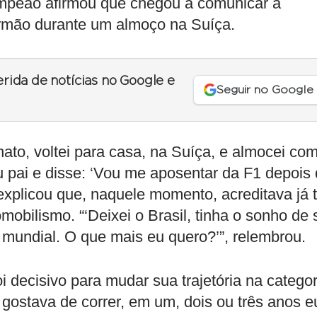
ampeão afirmou que chegou a comunicar a
irmão durante um almoço na Suíça.
erida de notícias no Google e
Seguir no Google
to, voltei para casa, na Suíça, e almocei co
 pai e disse: ‘Vou me aposentar da F1 depois
explicou que, naquele momento, acreditava já t
obilismo. “‘Deixei o Brasil, tinha o sonho de 
mundial. O que mais eu quero?’”, relembrou.
oi decisivo para mudar sua trajetória na categor
 gostava de correr, em um, dois ou três anos e