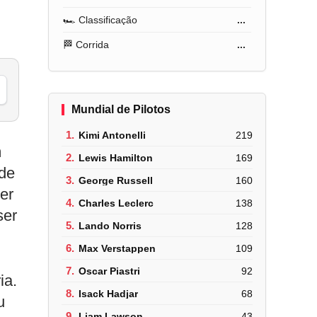
🏎️ Classificação
...
🏁 Corrida
...
Mundial de Pilotos
1.
Kimi Antonelli
219
m
2.
Lewis Hamilton
169
 de
3.
George Russell
160
er
4.
Charles Leclerc
138
ser
5.
Lando Norris
128
6.
Max Verstappen
109
7.
Oscar Piastri
92
ia.
8.
Isack Hadjar
68
u
9.
Liam Lawson
43