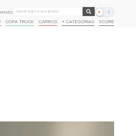
☀
☾
NTATO
Alternar
modo
P
COPA TRUCK
CARROS
+ CATEGORIAS
SCORE
escuro