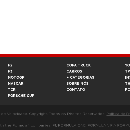
F2
COPA TRUCK
Y
F3
CARROS
T
MOTOGP
+ CATEGORIAS
IN
NASCAR
SOBRE NÓS
T
TCR
CONTATO
P
PORSCHE CUP
a de Velocidade. Copyright. Todos os Direitos Reservados.
Política de P
 way with the Formula 1 companies. F1, FORMULA ONE, FORMULA 1, FIA 