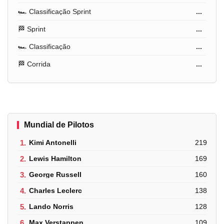
🏎️ Classificação Sprint
...
🏁 Sprint
...
🏎️ Classificação
...
🏁 Corrida
...
Mundial de Pilotos
1.
Kimi Antonelli
219
2.
Lewis Hamilton
169
3.
George Russell
160
4.
Charles Leclerc
138
5.
Lando Norris
128
6.
Max Verstappen
109