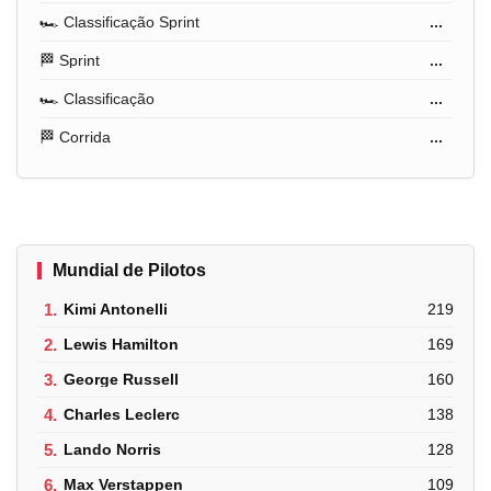
🏎️ Classificação Sprint
...
🏁 Sprint
...
🏎️ Classificação
...
🏁 Corrida
...
Mundial de Pilotos
1.
Kimi Antonelli
219
2.
Lewis Hamilton
169
3.
George Russell
160
4.
Charles Leclerc
138
5.
Lando Norris
128
6.
Max Verstappen
109