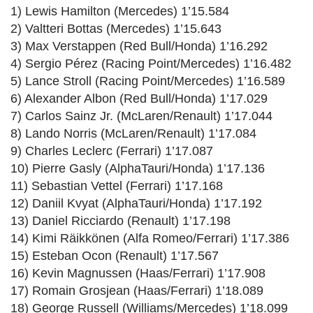
1) Lewis Hamilton (Mercedes) 1’15.584
2) Valtteri Bottas (Mercedes) 1’15.643
3) Max Verstappen (Red Bull/Honda) 1’16.292
4) Sergio Pérez (Racing Point/Mercedes) 1’16.482
5) Lance Stroll (Racing Point/Mercedes) 1’16.589
6) Alexander Albon (Red Bull/Honda) 1’17.029
7) Carlos Sainz Jr. (McLaren/Renault) 1’17.044
8) Lando Norris (McLaren/Renault) 1’17.084
9) Charles Leclerc (Ferrari) 1’17.087
10) Pierre Gasly (AlphaTauri/Honda) 1’17.136
11) Sebastian Vettel (Ferrari) 1’17.168
12) Daniil Kvyat (AlphaTauri/Honda) 1’17.192
13) Daniel Ricciardo (Renault) 1’17.198
14) Kimi Räikkönen (Alfa Romeo/Ferrari) 1’17.386
15) Esteban Ocon (Renault) 1’17.567
16) Kevin Magnussen (Haas/Ferrari) 1’17.908
17) Romain Grosjean (Haas/Ferrari) 1’18.089
18) George Russell (Williams/Mercedes) 1’18.099