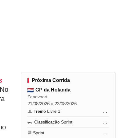
s
Próxima Corrida
 No
GP da Holanda
Zandvoort
ra
21/08/2026 a 23/08/2026
🏋️‍♂️ Treino Livre 1
...
🏎️ Classificação Sprint
...
no
🏁 Sprint
...