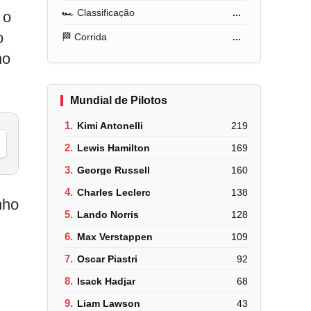
🏎️ Classificação
...
 o
o
🏁 Corrida
...
ho
Mundial de Pilotos
1.
Kimi Antonelli
219
2.
Lewis Hamilton
169
3.
George Russell
160
4.
Charles Leclerc
138
nho
5.
Lando Norris
128
6.
Max Verstappen
109
7.
Oscar Piastri
92
8.
Isack Hadjar
68
9.
Liam Lawson
43