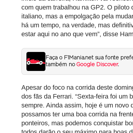
com quem trabalhou na GP2. O piloto 
italiano, mas a empolgação pela mudanç
há um tempo, na verdade, mas definiti
estar aqui no ano que vem”, disse Hamil
Faça o F1Mania.net sua fonte pref
também no
Google Discover
.
Apesar do foco na corrida deste domi
dos fãs da Ferrari. “Sexta-feira foi um
sempre. Ainda assim, hoje é um novo 
possamos ter uma boa corrida na frente
ponteiros, mas podemos conquistar bo
todos darão o seu máximo para boas di