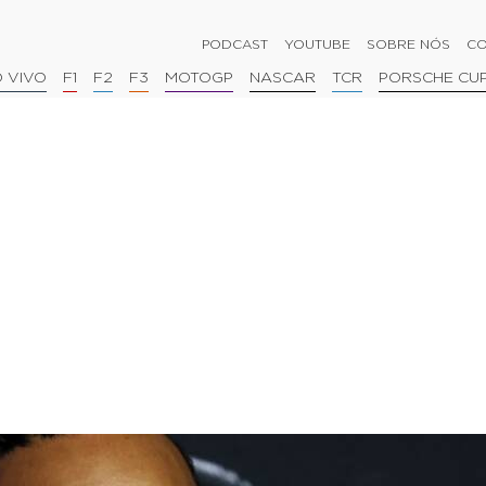
PODCAST
YOUTUBE
SOBRE NÓS
CO
 VIVO
F1
F2
F3
MOTOGP
NASCAR
TCR
PORSCHE CU