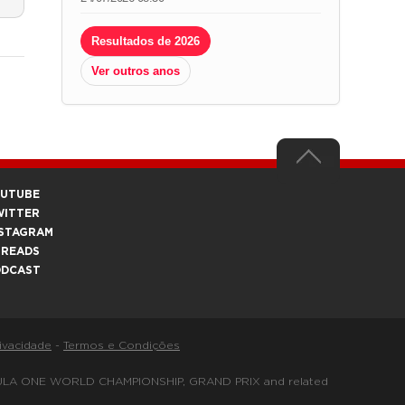
Resultados de 2026
Ver outros anos
OUTUBE
WITTER
STAGRAM
HREADS
ODCAST
rivacidade
-
Termos e Condições
FORMULA ONE WORLD CHAMPIONSHIP, GRAND PRIX and related