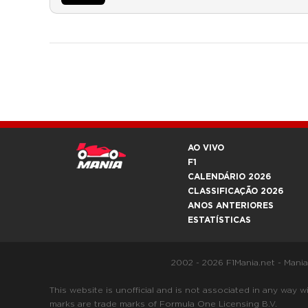
AO VIVO
F1
CALENDÁRIO 2026
CLASSIFICAÇÃO 2026
ANOS ANTERIORES
ESTATÍSTICAS
2002 - 2026 F1Mania.net - Mani
This website is unofficial and is not associated in any
marks are trade marks of Formula One Licensing B.V.