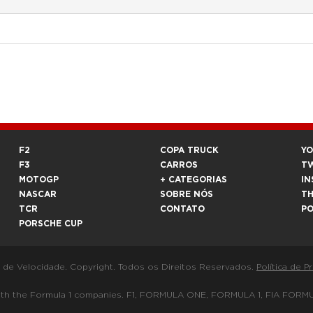
F2
COPA TRUCK
Y
F3
CARROS
T
MOTOGP
+ CATEGORIAS
IN
NASCAR
SOBRE NÓS
T
TCR
CONTATO
P
PORSCHE CUP
a de Velocidade. Copyright. Todos os Direitos Reservados.
Política de P
 way with the Formula 1 companies. F1, FORMULA ONE, FORMULA 1, FIA 