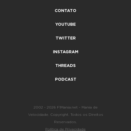
CONTATO
YOUTUBE
TWITTER
INSTAGRAM
THREADS
PODCAST
2002 - 2026 F1Mania.net - Mania de
Velocidade. Copyright. Todos os Direitos
Reservados.
Política de Privacidade