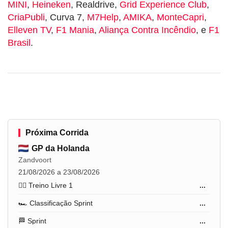
MINI
,
Heineken
, Realdrive,
Grid Experience Club
,
CriaPubli
, Curva 7,
M7Help
,
AMIKA
,
MonteCapri
,
Elleven TV
,
F1 Mania
,
Aliança Contra Incêndio
, e
F1
Brasil
.
Próxima Corrida
GP da Holanda
Zandvoort
21/08/2026 a 23/08/2026
🏋️‍♂️ Treino Livre 1
...
🏎️ Classificação Sprint
...
🏁 Sprint
...