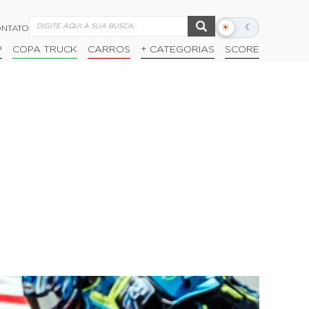
☀
☾
NTATO
Alternar
modo
P
COPA TRUCK
CARROS
+ CATEGORIAS
SCORE
escuro