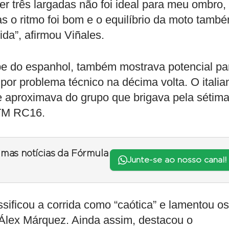
zer três largadas não foi ideal para meu ombro,
s o ritmo foi bom e o equilíbrio da moto tamb
ida”, afirmou Viñales.
pe do espanhol, também mostrava potencial pa
or problema técnico na décima volta. O italia
se aproximava do grupo que brigava pela sétim
KTM RC16.
timas notícias da Fórmula
Junte-se ao nosso canal!
sificou a corrida como “caótica” e lamentou os
Álex Márquez. Ainda assim, destacou o