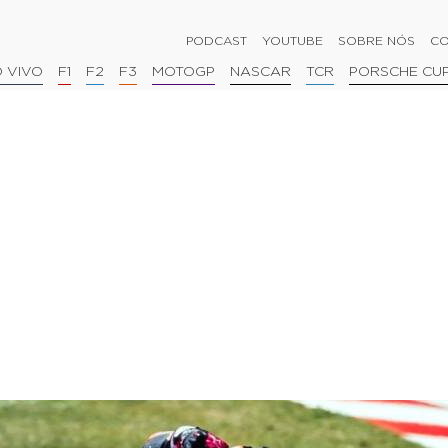
PODCAST
YOUTUBE
SOBRE NÓS
CO
 VIVO
F1
F2
F3
MOTOGP
NASCAR
TCR
PORSCHE CU