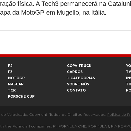
ação física. A Tech3 permanecerá na Catalun
etapa da MotoGP em Mugello, na Itália.
F2
COPA TRUCK
Y
F3
CARROS
T
MOTOGP
+ CATEGORIAS
IN
NASCAR
SOBRE NÓS
T
TCR
CONTATO
P
PORSCHE CUP
a de Velocidade. Copyright. Todos os Direitos Reservados.
Política de P
 way with the Formula 1 companies. F1, FORMULA ONE, FORMULA 1, FIA 