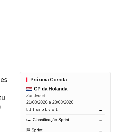
les
Próxima Corrida
GP da Holanda
Zandvoort
ou
21/08/2026 a 23/08/2026
a
🏋️‍♂️ Treino Livre 1
...
🏎️ Classificação Sprint
...
🏁 Sprint
...