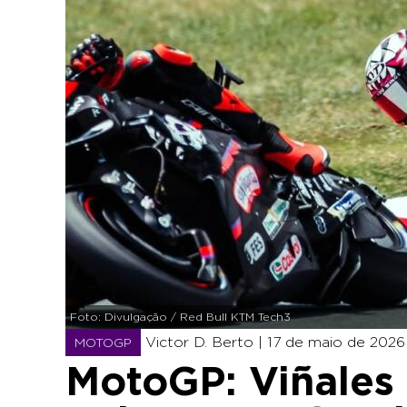
Foto: Divulgação / Red Bull KTM Tech3
Victor D. Berto |
17 de maio de 2026 
MOTOGP
MotoGP: Viñales