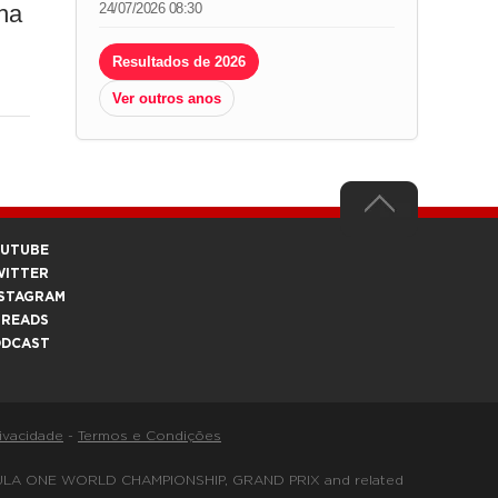
ha
24/07/2026 08:30
Resultados de 2026
Ver outros anos
OUTUBE
WITTER
STAGRAM
HREADS
ODCAST
rivacidade
-
Termos e Condições
FORMULA ONE WORLD CHAMPIONSHIP, GRAND PRIX and related