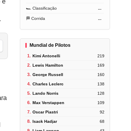
 e
🏎️ Classificação
...
.
🏁 Corrida
...
Mundial de Pilotos
1.
Kimi Antonelli
219
2.
Lewis Hamilton
169
3.
George Russell
160
4.
Charles Leclerc
138
5.
Lando Norris
128
ara
6.
Max Verstappen
109
7.
Oscar Piastri
92
8.
Isack Hadjar
68
l
9.
Liam Lawson
43