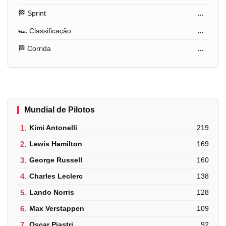
🏁 Sprint
...
🏎️ Classificação
...
🏁 Corrida
...
Mundial de Pilotos
1.
Kimi Antonelli
219
2.
Lewis Hamilton
169
3.
George Russell
160
4.
Charles Leclerc
138
5.
Lando Norris
128
6.
Max Verstappen
109
7.
Oscar Piastri
92