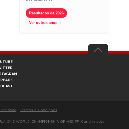
Resultados de 2026
Ver outros anos
OUTUBE
WITTER
STAGRAM
HREADS
ODCAST
rivacidade
-
Termos e Condições
FORMULA ONE WORLD CHAMPIONSHIP, GRAND PRIX and related