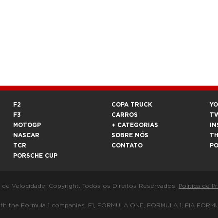
F2
COPA TRUCK
Y
F3
CARROS
T
MOTOGP
+ CATEGORIAS
IN
NASCAR
SOBRE NÓS
T
TCR
CONTATO
P
PORSCHE CUP
a de Velocidade. Copyright. Todos os Direitos Reservados.
Política de P
 way with the Formula 1 companies. F1, FORMULA ONE, FORMULA 1, FIA 