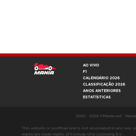
AO VIVO
F1
CALENDÁRIO 2026
CLASSIFICAÇÃO 2026
ANOS ANTERIORES
ESTATÍSTICAS
2002 - 2026 F1Mania.net - Mani
This website is unofficial and is not associated in any
marks are trade marks of Formula One Licensing B.V.