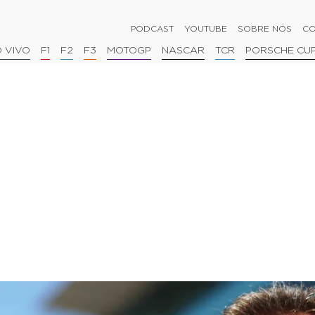
PODCAST
YOUTUBE
SOBRE NÓS
CO
 VIVO
F1
F2
F3
MOTOGP
NASCAR
TCR
PORSCHE CU