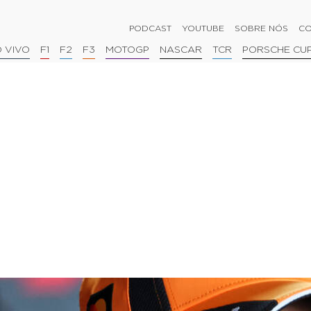
PODCAST
YOUTUBE
SOBRE NÓS
CO
 VIVO
F1
F2
F3
MOTOGP
NASCAR
TCR
PORSCHE CU