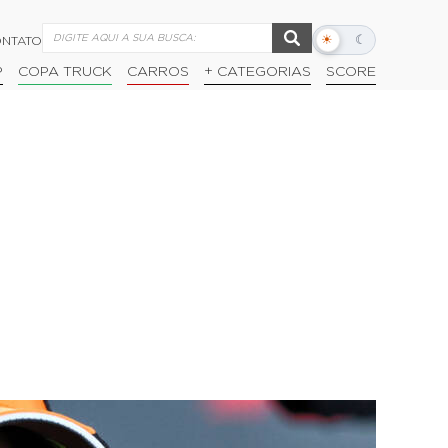
☀
☾
NTATO
Alternar
modo
P
COPA TRUCK
CARROS
+ CATEGORIAS
SCORE
escuro