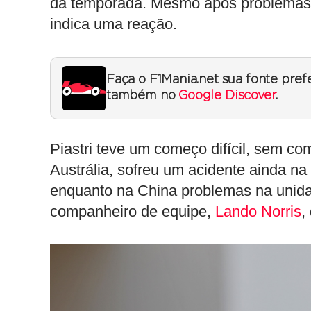
da temporada. Mesmo após problemas 
indica uma reação.
Faça o F1Mania.net sua fonte pref
também no
Google Discover
.
Piastri teve um começo difícil, sem co
Austrália, sofreu um acidente ainda na
enquanto na China problemas na unida
companheiro de equipe,
Lando Norris
,