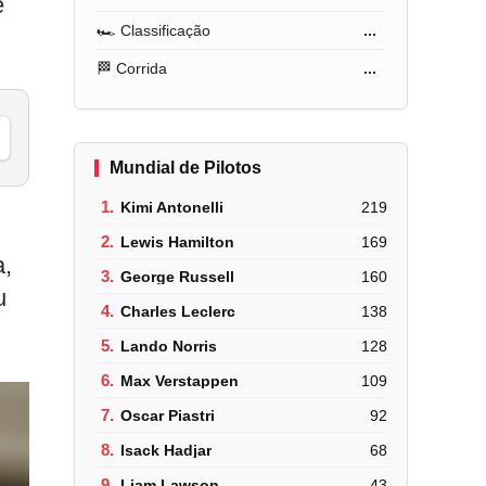
e
🏎️ Classificação
...
🏁 Corrida
...
Mundial de Pilotos
1.
Kimi Antonelli
219
2.
Lewis Hamilton
169
a,
3.
George Russell
160
u
4.
Charles Leclerc
138
5.
Lando Norris
128
6.
Max Verstappen
109
7.
Oscar Piastri
92
8.
Isack Hadjar
68
9.
Liam Lawson
43