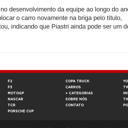
 no desenvolvimento da equipe ao longo do an
locar o carro novamente na briga pelo título,
tou, indicando que Piastri ainda pode ser um d
F2
COPA TRUCK
Y
F3
CARROS
T
MOTOGP
+ CATEGORIAS
IN
NASCAR
SOBRE NÓS
T
TCR
CONTATO
P
PORSCHE CUP