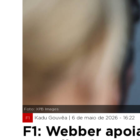
Foto: XPB Images
Kadu Gouvêa |
6 de maio de 2026 - 16:22
F1
F1: Webber apoia 