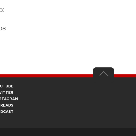
o:
os
OUTUBE
WITTER
STAGRAM
HREADS
ODCAST