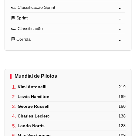
🏎️ Classificação Sprint
...
🏁 Sprint
...
🏎️ Classificação
...
🏁 Corrida
...
Mundial de Pilotos
1.
Kimi Antonelli
219
2.
Lewis Hamilton
169
3.
George Russell
160
4.
Charles Leclerc
138
5.
Lando Norris
128
6.
Max Verstappen
109