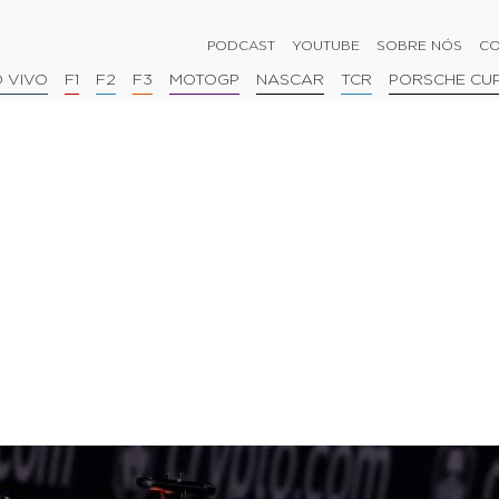
PODCAST
YOUTUBE
SOBRE NÓS
CO
 VIVO
F1
F2
F3
MOTOGP
NASCAR
TCR
PORSCHE CU