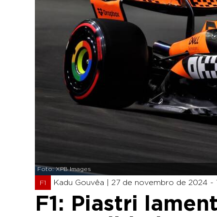
Foto: XPB Images
Kadu Gouvêa |
27 de novembro de 2024 - 1
F1
F1: Piastri lame