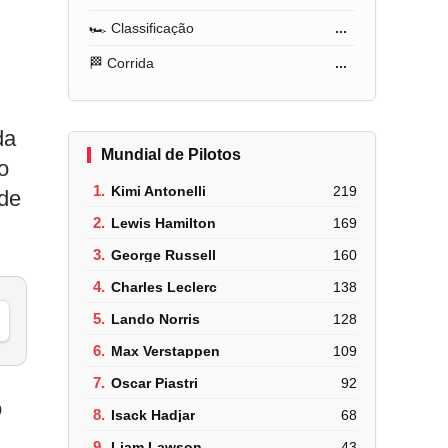
🏎️ Classificação
...
🏁 Corrida
...
da
Mundial de Pilotos
o
1.
Kimi Antonelli
219
 de
2.
Lewis Hamilton
169
3.
George Russell
160
4.
Charles Leclerc
138
5.
Lando Norris
128
6.
Max Verstappen
109
7.
Oscar Piastri
92
o
8.
Isack Hadjar
68
9.
Liam Lawson
43