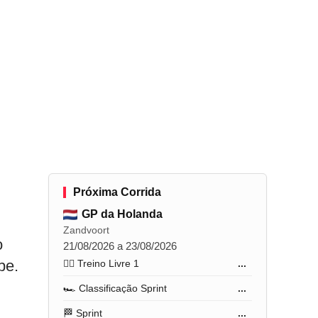
m
Próxima Corrida
GP da Holanda
Zandvoort
o
21/08/2026 a 23/08/2026
pe.
🏋️‍♂️ Treino Livre 1
...
🏎️ Classificação Sprint
...
🏁 Sprint
...