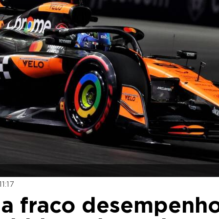
1:17
nta fraco desempenh